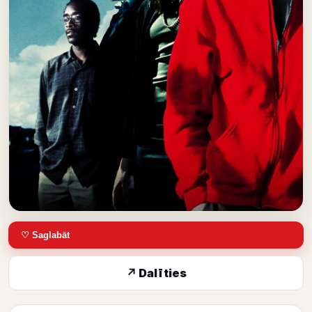
♡ Saglabāt
↗ Dalīties