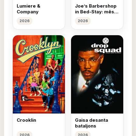
Lumiere &
Joe’s Barbershop
Company
in Bed-Stay: mēs
griežam galvas
2026
2026
Crooklin
Gaisa desanta
bataljons
2026
2026