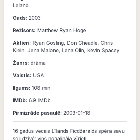
Leland
Gads:
2003
Režisors:
Matthew Ryan Hoge
Aktieri:
Ryan Gosling
,
Don Cheadle
,
Chris
Klein
,
Jena Malone
,
Lena Olin
,
Kevin Spacey
Žanrs:
drāma
Valstis:
USA
Ilgums:
108 min
IMDb:
6.9
IMDb
Pirmizrāde pasaulē:
2003-01-18
16 gadus vecais Līlands Ficdžeralds spēra savu
soli dzīvē: viņš nogalināja vīrieti.