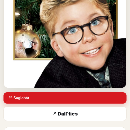
♡ Saglabāt
↗ Dalīties