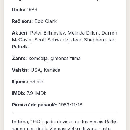
Gads:
1983
Režisors:
Bob Clark
Aktieri:
Peter Billingsley
,
Melinda Dillon
,
Darren
McGavin
,
Scott Schwartz
,
Jean Shepherd
,
Ian
Petrella
Žanrs:
komēdija
,
ģimenes filma
Valstis:
USA, Kanāda
Ilgums:
93 min
IMDb:
7.9
IMDb
Pirmizrāde pasaulē:
1983-11-18
Indiāna, 1940. gads: deviņus gadus vecais Ralfijs
sapņo par ideālu Ziemassvētku dāvanu – īstu