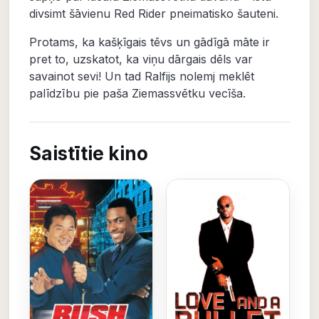
divsimt šāvienu Red Rider pneimatisko šauteni.
Protams, ka kašķīgais tēvs un gādīgā māte ir
pret to, uzskatot, ka viņu dārgais dēls var
savainot sevi! Un tad Ralfijs nolemj meklēt
palīdzību pie paša Ziemassvētku vecīša.
Saistītie kino