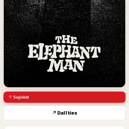
♡ Saglabāt
↗ Dalīties