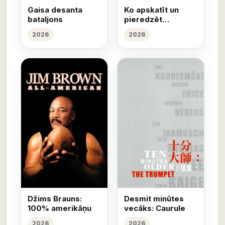
Gaisa desanta
Ko apskatīt un
bataljons
pieredzēt
Ņūdžersijā
2026
2026
Džims Brauns:
Desmit minūtes
100% amerikāņu
vecāks: Caurule
2026
2026