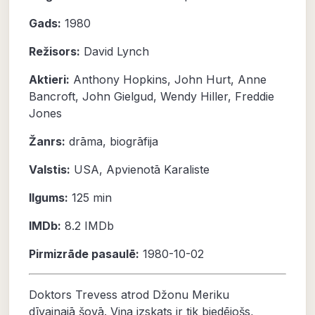
Gads:
1980
Režisors:
David Lynch
Aktieri:
Anthony Hopkins
,
John Hurt
,
Anne
Bancroft
,
John Gielgud
,
Wendy Hiller
,
Freddie
Jones
Žanrs:
drāma
,
biogrāfija
Valstis:
USA, Apvienotā Karaliste
Ilgums:
125 min
IMDb:
8.2
IMDb
Pirmizrāde pasaulē:
1980-10-02
Doktors Trevess atrod Džonu Meriku
dīvainajā šovā. Viņa izskats ir tik biedējošs,