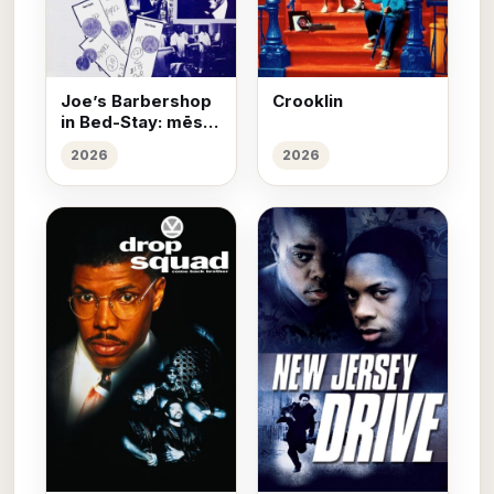
Joe’s Barbershop
Crooklin
in Bed-Stay: mēs
griežam galvas
2026
2026