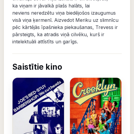
ka viņam ir jāvalkā plašs halāts, lai
neviens neredzētu viņa biedējošos izaugumus
visā viņa ķermenī. Aizvedot Meriku uz slimnīcu
pēc kārtējās īpašnieka piekaušanas, Trevess ir
pārsteigts, ka atradis viņā cilvēku, kurš ir
intelektuāli attīstīts un garīgs.
Saistītie kino