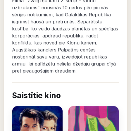
Filma "Zvaigžņu karu 2. sērija – Klonu
uzbrukums" norisinās 10 gadus pēc pirmās
sērijas notikumiem, kad Galaktikas Republika
iegrimst haosā un pretrunās. Separātistu
kustība, ko veido daudzas planētas un spēcīgas
korporācijas, apdraud republiku, radot
konfliktu, kas noved pie Klonu kariem.
Augstākais kanclers Palpatīns cenšas
nostiprināt savu varu, izveidojot republikas
armiju, lai palīdzētu nelielai džedaju grupai cīņā
pret pieaugošajiem draudiem.
Saistītie kino