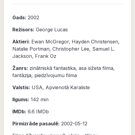
Gads:
2002
Režisors:
George Lucas
Aktieri:
Ewan McGregor
,
Hayden Christensen
,
Natalie Portman
,
Christopher Lee
,
Samuel L.
Jackson
,
Frank Oz
Žanrs:
zinātniskā fantastika
,
asa sižeta filma
,
fantāzija
,
piedzīvojumu filma
Valstis:
USA, Apvienotā Karaliste
Ilgums:
142 min
IMDb:
6.6
IMDb
Pirmizrāde pasaulē:
2002-05-12