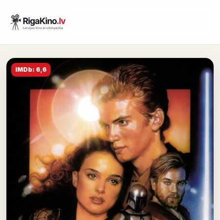
IMDb: 6,6