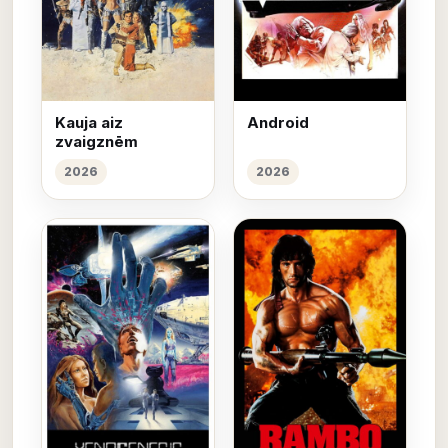
Kauja aiz
Android
zvaigznēm
2026
2026