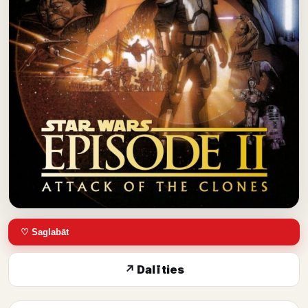
♡ Saglabāt
↗ Dalīties